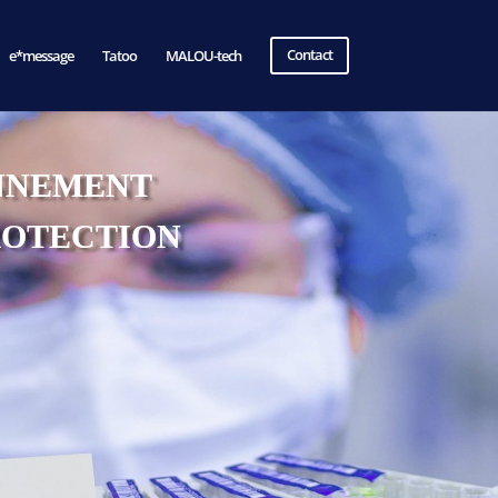
e*message
Tatoo
MALOU-tech
Contact
ONNEMENT
ROTECTION