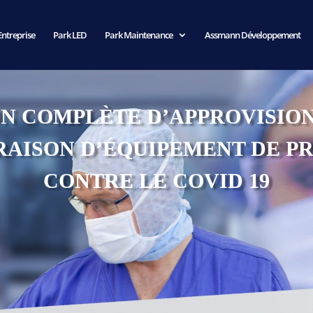
Entreprise
Park LED
Park Maintenance
Assmann Développement
N COMPLÈTE D’APPROVISI
VRAISON D’ÉQUIPEMENT DE P
CONTRE LE COVID 19